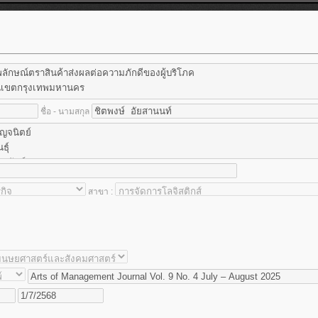
ชื่อ - นามสกุล
สาขา :