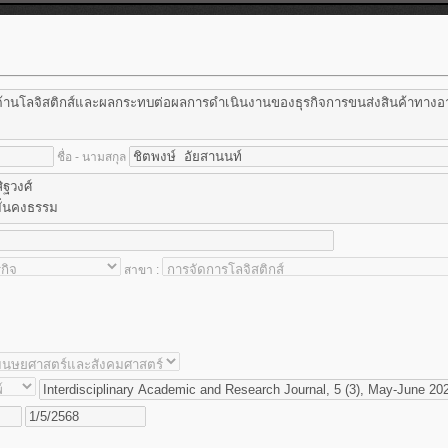
ชื่อ - นามสกุล
สาขา :