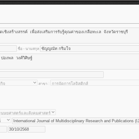
ชื่อ - นามสกุล
สาขา :