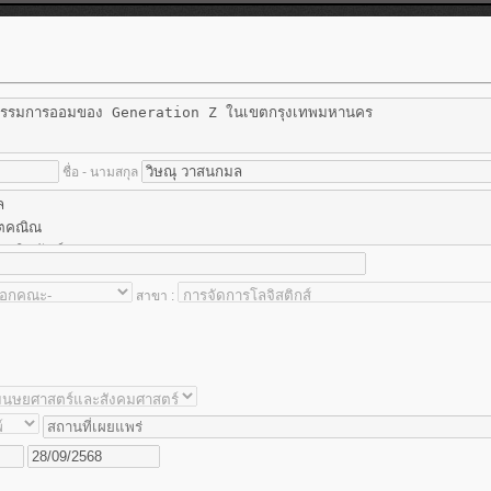
ชื่อ - นามสกุล
สาขา :