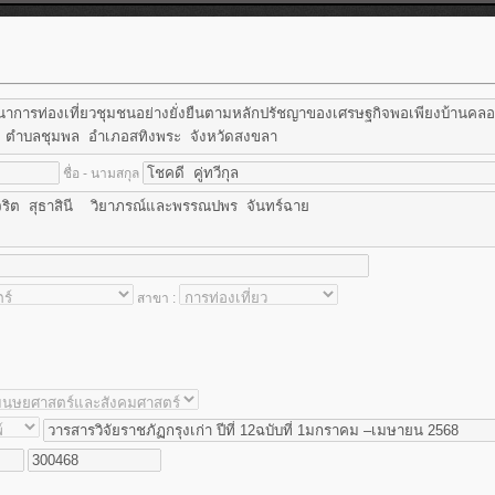
ชื่อ - นามสกุล
สาขา :